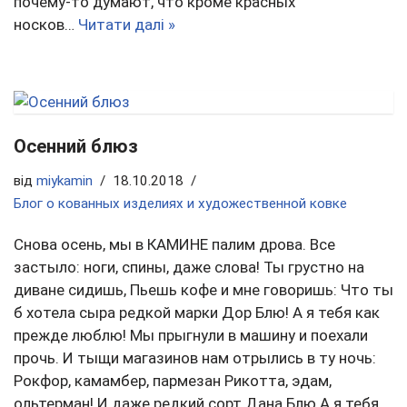
почему-то думают, что кроме красных
носков…
Читати далі »
Осенний блюз
від
miykamin
18.10.2018
Блог о кованных изделиях и художественной ковке
Снова осень, мы в КАМИНЕ палим дрова. Все
застыло: ноги, спины, даже слова! Ты грустно на
диване сидишь, Пьешь кофе и мне говоришь: Что ты
б хотела сыра редкой марки Дор Блю! А я тебя как
прежде люблю! Мы прыгнули в машину и поехали
прочь. И тыщи магазинов нам отрылись в ту ночь:
Рокфор, камамбер, пармезан Рикотта, эдам,
ольтерман! И даже редкий сорт Дана Блю А я тебя