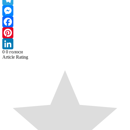
Telegram
Messenger
Facebook
Pinterest
0
0
голоси
LinkedIn
Article Rating