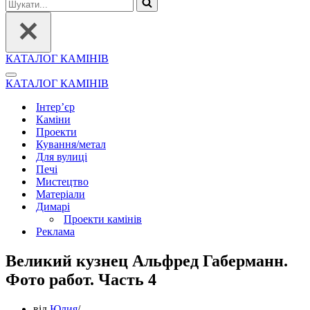
Шукати...
КАТАЛОГ КАМІНІВ
Меню
КАТАЛОГ КАМІНІВ
навігації
Інтер’єр
Каміни
Проекти
Кування/метал
Для вулиці
Печі
Мистецтво
Матеріали
Димарі
Проекти камінів
Реклама
Великий кузнец Альфред Габерманн.
Фото работ. Часть 4
від
Юлия