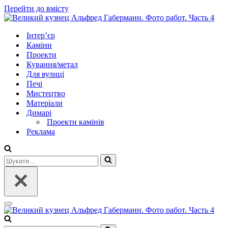
Перейти до вмісту
Інтер’єр
Каміни
Проекти
Кування/метал
Для вулиці
Печі
Мистецтво
Матеріали
Димарі
Проекти камінів
Реклама
Шукати...
Меню
навігації