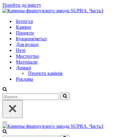
Перейти до вмісту
Інтер’єр
Каміни
Проекти
Кування/метал
Для вулиці
Печі
Мистецтво
Матеріали
Димарі
Проекти камінів
Реклама
Шукати...
Меню
навігації