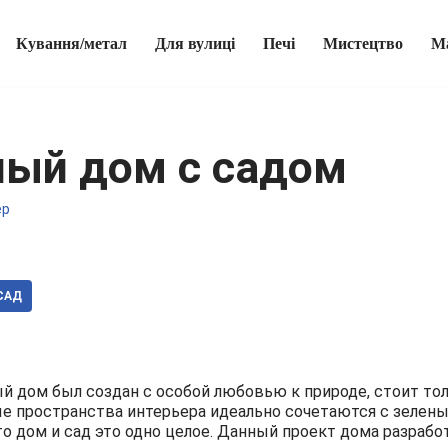
Кування/метал
Для вулиці
Печі
Мистецтво
М
ый дом с садом
ер
САД
 дом был создан с особой любовью к природе, стоит толь
е пространства интерьера идеально сочетаются с зелены
то дом и сад это одно целое. Данный проект дома разрабо