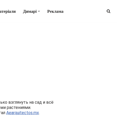
атеріали
Димарі
Реклама
ко взглянуть на сад и всё
ми растениями.
тал
Aearquitectos.mx
.