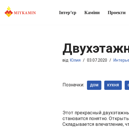
Інтер’єр
Каміни
Проекти
Перейти
до
вмісту
Двухэтажн
від
Юлия
03.07.2020
Интерь
Позначки:
ДОМ
КУХНЯ
Этот прекрасный двухэтажный
становится понятно. Открыты
Складывается впечатление, ч