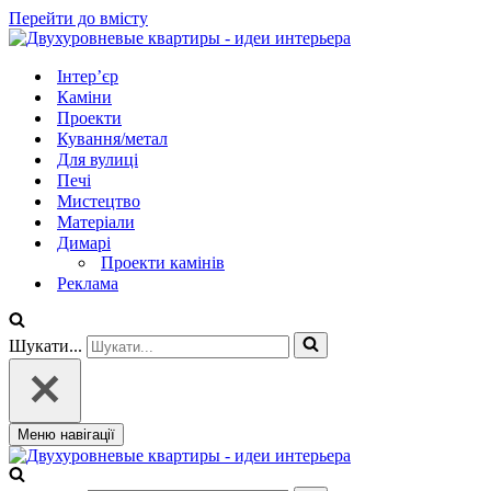
Перейти до вмісту
Інтер’єр
Каміни
Проекти
Кування/метал
Для вулиці
Печі
Мистецтво
Матеріали
Димарі
Проекти камінів
Реклама
Шукати...
Меню навігації