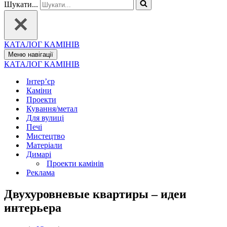
Шукати...
КАТАЛОГ КАМІНІВ
Меню навігації
КАТАЛОГ КАМІНІВ
Інтер’єр
Каміни
Проекти
Кування/метал
Для вулиці
Печі
Мистецтво
Матеріали
Димарі
Проекти камінів
Реклама
Двухуровневые квартиры – идеи
интерьера