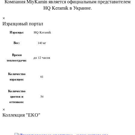
Компания MiyKamin является официальным представителем
HQ Keramik в Украине.
×
Изразцовый портал
Изразцы:
HQ Keramik
Вес:
140 кг
Время
до 12 часов
теплоотдачи:
Количество
61
изразцов:
Количество
цветов и
54
оттенков:
×
Коллекция "EKO"