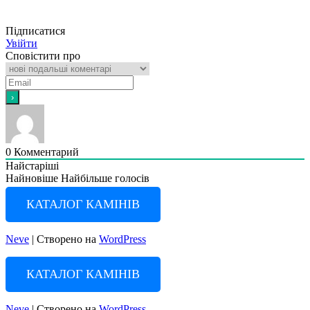
Підписатися
Увійти
Сповістити про
0
Комментарий
Найстаріші
Найновіше
Найбільше голосів
КАТАЛОГ КАМІНІВ
Neve
| Створено на
WordPress
КАТАЛОГ КАМІНІВ
Neve
| Створено на
WordPress