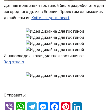
Данная концепция гостиной была разработана для
загородного дома в Японии. Проектом занимались
дизайнеры из
Knife_in_your_heart
.
И напоследок, яркая, уютная гостиная от
3dq.studio
.
Отправить:
V
W
T
M
F
P
L