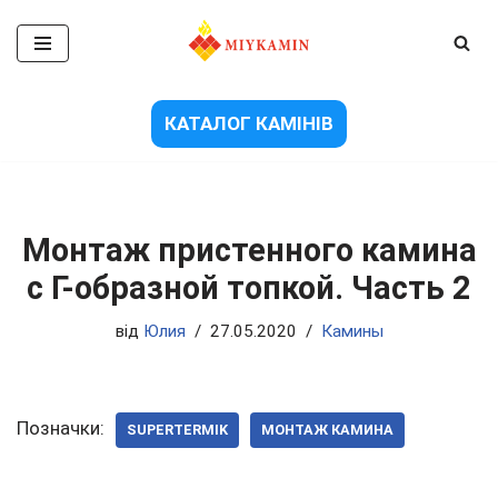
Перейти
до
вмісту
КАТАЛОГ КАМІНІВ
Монтаж пристенного камина
с Г-образной топкой. Часть 2
від
Юлия
27.05.2020
Камины
Позначки:
SUPERTERMIK
МОНТАЖ КАМИНА