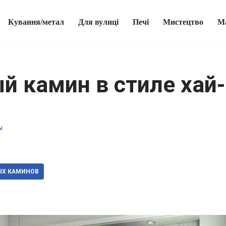
Кування/метал
Для вулиці
Печі
Мистецтво
М
 камин в стиле хай-
ы
ЫХ КАМИНОВ