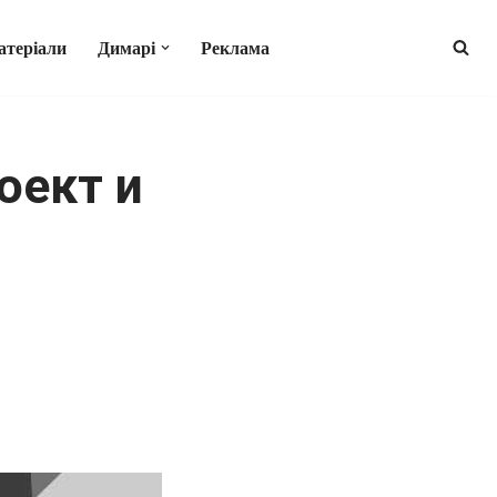
атеріали
Димарі
Реклама
оект и