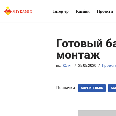
Інтер’єр
Каміни
Проекти
Перейти
до
вмісту
Готовый б
монтаж
від
Юлия
25.05.2020
Проект
Позначки:
SUPERTERMIK
БА