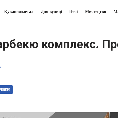
Кування/метал
Для вулиці
Печі
Мистецтво
М
арбекю комплекс. Пр
ы
РБЕКЮ