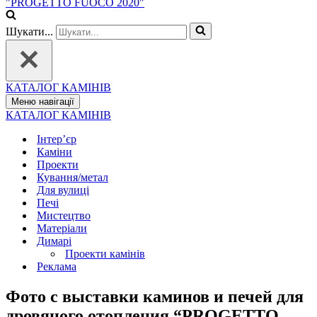
Шукати...
КАТАЛОГ КАМІНІВ
Меню навігації
КАТАЛОГ КАМІНІВ
Інтер’єр
Каміни
Проекти
Кування/метал
Для вулиці
Печі
Мистецтво
Матеріали
Димарі
Проекти камінів
Реклама
Фото с выставки каминов и печей для
дровяного отопления “PROGETTO