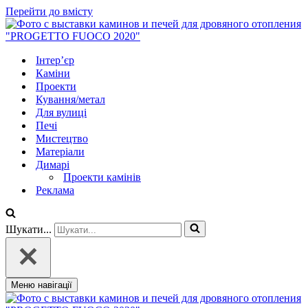
Перейти до вмісту
Інтер’єр
Каміни
Проекти
Кування/метал
Для вулиці
Печі
Мистецтво
Матеріали
Димарі
Проекти камінів
Реклама
Шукати...
Меню навігації