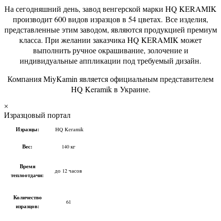
На сегодняшний день, завод венгерской марки HQ KERAMIK
производит 600 видов изразцов в 54 цветах. Все изделия,
представленные этим заводом, являются продукцией премиум
класса. При желании заказчика HQ KERAMIK может
выполнить ручное окрашивание, золочение и
индивидуальные аппликации под требуемый дизайн.
Компания MiyKamin является официальным представителем
HQ Keramik в Украине.
×
Изразцовый портал
Изразцы:
HQ Keramik
Вес:
140 кг
Время
до 12 часов
теплоотдачи:
Количество
61
изразцов: