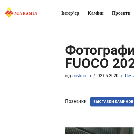
Інтер’єр
Каміни
Проекти
Перейти
до
вмісту
Фотографи
FUOCO 202
від
miykamin
02.05.2020
Печ
Позначки:
ВЫСТАВКИ КАМИНОВ