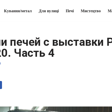
Кування/метал
Для вулиці
Печі
Мистецтво
М
и печей с выставки
0. Часть 4
и