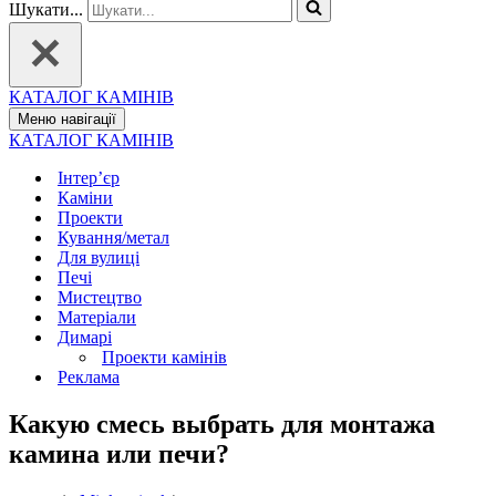
Шукати...
КАТАЛОГ КАМІНІВ
Меню навігації
КАТАЛОГ КАМІНІВ
Інтер’єр
Каміни
Проекти
Кування/метал
Для вулиці
Печі
Мистецтво
Матеріали
Димарі
Проекти камінів
Реклама
Какую смесь выбрать для монтажа
камина или печи?