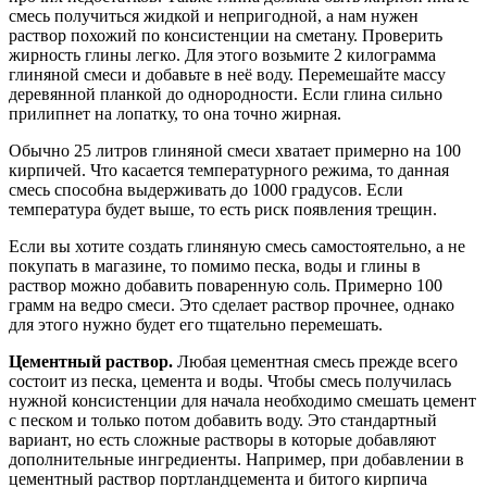
смесь получиться жидкой и непригодной, а нам нужен
раствор похожий по консистенции на сметану. Проверить
жирность глины легко. Для этого возьмите 2 килограмма
глиняной смеси и добавьте в неё воду. Перемешайте массу
деревянной планкой до однородности. Если глина сильно
прилипнет на лопатку, то она точно жирная.
Обычно 25 литров глиняной смеси хватает примерно на 100
кирпичей. Что касается температурного режима, то данная
смесь способна выдерживать до 1000 градусов. Если
температура будет выше, то есть риск появления трещин.
Если вы хотите создать глиняную смесь самостоятельно, а не
покупать в магазине, то помимо песка, воды и глины в
раствор можно добавить поваренную соль. Примерно 100
грамм на ведро смеси. Это сделает раствор прочнее, однако
для этого нужно будет его тщательно перемешать.
Цементный раствор.
Любая цементная смесь прежде всего
состоит из песка, цемента и воды. Чтобы смесь получилась
нужной консистенции для начала необходимо смешать цемент
с песком и только потом добавить воду. Это стандартный
вариант, но есть сложные растворы в которые добавляют
дополнительные ингредиенты. Например, при добавлении в
цементный раствор
портландцемента и битого кирпича