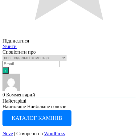
Підписатися
Увійти
Сповістити про
0
Комментарий
Найстаріші
Найновіше
Найбільше голосів
КАТАЛОГ КАМІНІВ
Neve
| Створено на
WordPress