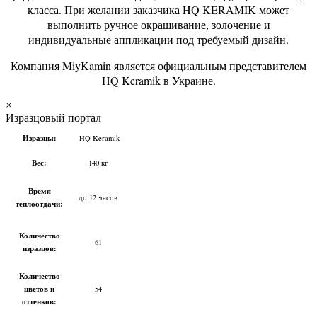
класса. При желании заказчика HQ KERAMIK может
выполнить ручное окрашивание, золочение и
индивидуальные аппликации под требуемый дизайн.
Компания MiyKamin является официальным представителем
HQ Keramik в Украине.
×
Изразцовый портал
Изразцы:
HQ Keramik
Вес:
140 кг
Время
до 12 часов
теплоотдачи:
Количество
61
изразцов:
Количество
цветов и
54
оттенков: