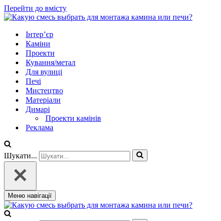
Перейти до вмісту
Інтер’єр
Каміни
Проекти
Кування/метал
Для вулиці
Печі
Мистецтво
Матеріали
Димарі
Проекти камінів
Реклама
Шукати...
Меню навігації