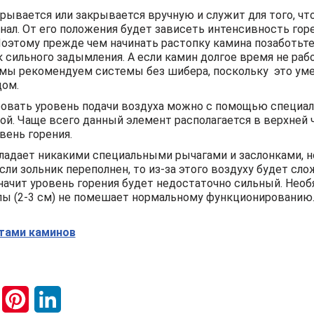
крывается или закрывается вручную и служит для того, ч
л. От его положения будет зависеть интенсивность горе
оэтому прежде чем начинать растопку камина позаботьте
к сильного задымления. А если камин долгое время не раб
мы рекомендуем системы без шибера, поскольку это ум
дом.
овать уровень подачи воздуха можно с помощью специал
й. Чаще всего данный элемент располагается в верхней 
вень горения.
обладает никакими специальными рычагами и заслонками, н
сли зольник переполнен, то из-за этого воздуху будет сл
начит уровень горения будет недостаточно сильный. Необ
лы (2-3 см) не помешает нормальному функционированию
ктами каминов
F
P
L