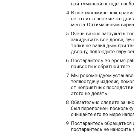
при туманной погоде, наобо
В новом камине, как прави
не стоит в первые же дни 
места. Оптимальным вариа
Очень важно загружать топл
закидывать все дрова, луч
топки не валил дым при та
дверцу, подождите пару се
Постарайтесь во время раб
привести к обратной тяге.
Мы рекомендуем устанавли
теплоотдачу изделия, помо
от неприятных последствий
этого не делать.
Обязательно следите за чис
был переполнен, поскольк
очищайте его по мере напо
Постарайтесь обращаться с
постарайтесь не наносить м