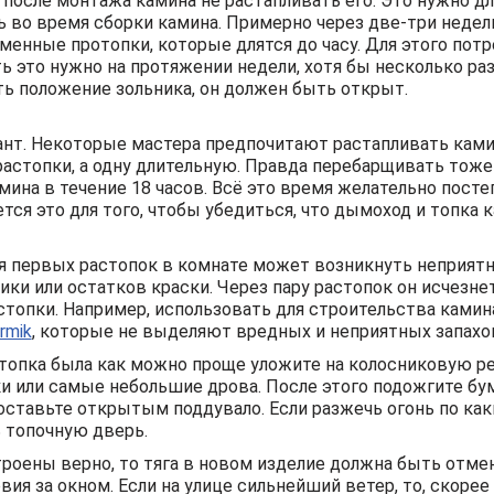
после монтажа камина не растапливать его. Это нужно дл
сь во время сборки камина. Примерно через две-три недел
енные протопки, которые длятся до часу. Для этого пот
ь это нужно на протяжении недели, хотя бы несколько раз
ь положение зольника, он должен быть открыт.
ант. Некоторые мастера предпочитают растапливать камин
астопки, а одну длительную. Правда перебарщивать тож
ина в течение 18 часов. Всё это время желательно посте
тся это для того, чтобы убедиться, что дымоход и топка 
мя первых растопок в комнате может возникнуть неприятн
и или остатков краски. Через пару растопок он исчезнет
стопки. Например, использовать для строительства камин
rmik
, которые не выделяют вредных и неприятных запахо
стопка была как можно проще уложите на колосниковую р
ки или самые небольшие дрова. После этого подожгите бум
 оставьте открытым поддувало. Если разжечь огонь по как
 топочную дверь.
роены верно, то тяга в новом изделие должна быть отме
ия за окном. Если на улице сильнейший ветер, то, скорее в