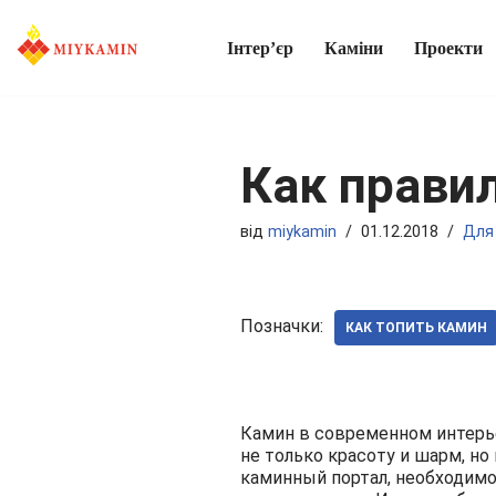
Інтер’єр
Каміни
Проекти
Перейти
до
вмісту
Как прави
від
miykamin
01.12.2018
Для
Позначки:
КАК ТОПИТЬ КАМИН
Камин в современном интерье
не только красоту и шарм, но
каминный портал, необходимо