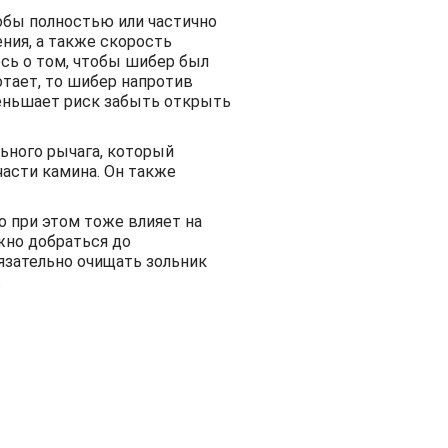
тобы полностью или частично
ния, а также скорость
сь о том, чтобы шибер был
отает, то шибер напротив
еньшает риск забыть открыть
ьного рычага, который
части камина. Он также
о при этом тоже влияет на
ожно добраться до
язательно очищать зольник
.