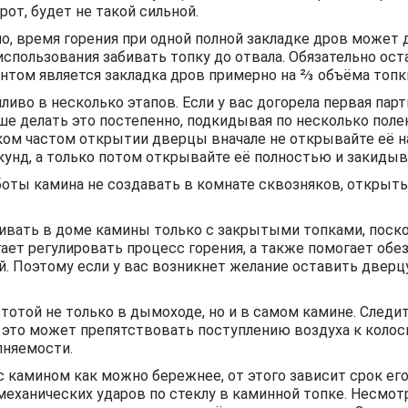
рот, будет не такой сильной.
ло, время горения при одной полной закладке дров может 
использования забивать топку до отвала. Обязательно ос
нтом является закладка дров примерно на ⅔ объёма топк
иво в несколько этапов. Если у вас догорела первая парт
ше делать это постепенно, подкидывая по несколько полень
ком частом открытии дверцы вначале не открывайте её н
кунд, а только потом открывайте её полностью и закидыв
оты камина не создавать в комнате сквозняков, открыты
вать в доме камины только с закрытыми топками, поск
гает регулировать процесс горения, а также помогает об
. Поэтому если у вас возникнет желание оставить дверц
тотой не только в дымоходе, но и в самом камине. Следит
у это может препятствовать поступлению воздуха к коло
лняемости.
 камином как можно бережнее, от этого зависит срок его
еханических ударов по стеклу в каминной топке. Несмотря