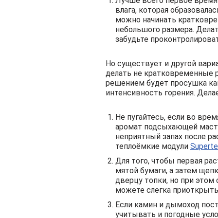
Лучше всего первое время 
влага, которая образовала
можно начинать кратковрем
небольшого размера. Делат
забудьте проконтролироват
Но существует и другой вари
делать не кратковременные р
решением будет просушка кам
интенсивность горения. Делае
Не пугайтесь, если во вре
аромат подсыхающей мастик
неприятный запах после ра
теплоёмкие модули
Superte
Для того, чтобы первая ра
мятой бумаги, а затем щеп
дверцу топки, но при этом
можете слегка приоткрыть
Если камин и дымоход пост
учитывать и погодные услов