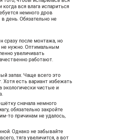
я того, чтобы испарилась вся
и когда вся влага испариться
ребуется немного дров
 в день. Обязательно не
 сразу после монтажа, но
е не нужно. Оптимальным
пенно увеличивать
качественно работают.
ый запах. Чаще всего это
. Хотя есть вариант избежать
а экологически чистые и
в.
ешётку сначала немного
агу, обязательно закройте
им-то причинам не удалось,
нной. Однако не забывайте
сего, тяга увеличится, а вот