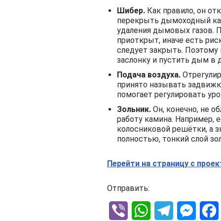
Шибер.
Как правило, он от
перекрыть дымоходный кана
удаления дымовых газов. П
приоткрыт, иначе есть рис
следует закрыть. Поэтому
заслонку и пустить дым в 
Подача воздуха.
Отрегулир
принято называть задвижко
помогает регулировать уро
Зольник.
Он, конечно, не 
работу камина. Например, е
колосниковой решётки, а з
полностью,
тонкий слой зо
Перейти на страницу с прое
Отправить:
V
W
T
M