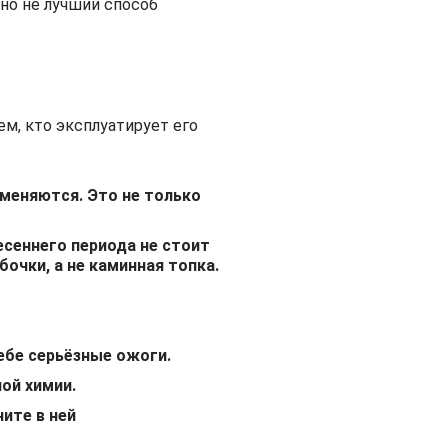
чно не лучший способ
ем, кто эксплуатирует его
аменяются. Это не только
есеннего периода не стоит
очки, а не каминная топка.
ебе серьёзные ожоги.
ой химии.
ите в ней