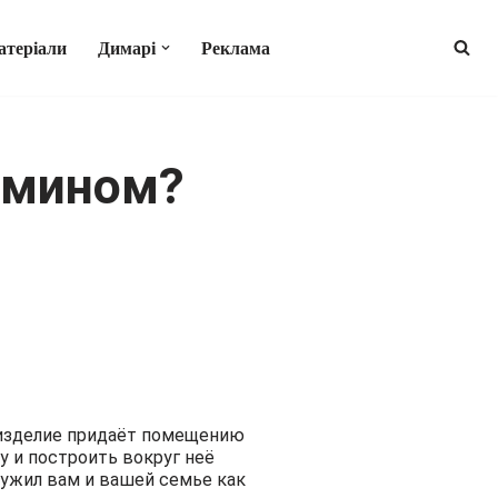
атеріали
Димарі
Реклама
амином?
 изделие придаёт помещению
у и построить вокруг неё
лужил вам и вашей семье как