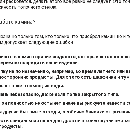
ли расколется, делать этого всё равно не следует. Это то
жность топочного стекла.
работе камина?
зна не только тем, кто только что приобрёл камин, но и т
том допускает следующие ошибки:
вляйте в камин горячие жидкости, которые легко воспл
серьёзно повредить ваше изделие.
ку не по назначению, например, во время летнего или в
 посторонние предметы. Для этого есть шкафчики и тумб
нь в топке с помощью воды.
ень небезопасно, даже если топка закрытого типа.
 он полностью не остынет иначе вы рискуете нанести с
и другие бытовые отходы, особенно баночки от различн
ть специальная ниша для дров ни в коем случае не хран
продукты.