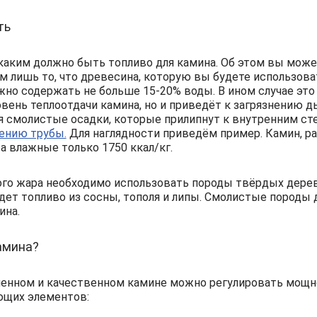
ть
каким должно быть топливо для камина.
Об этом вы может
м лишь то, что древесина, которую вы будете использов
лжно содержать не больше 15-20% воды. В ином случае это
вень теплоотдачи камина, но и приведёт к загрязнению д
я смолистые осадки, которые прилипнут к внутренним с
ению трубы.
Для наглядности приведём пример. Камин, 
 а влажные только 1750 ккал/кг.
го жара необходимо использовать породы твёрдых деревье
ет топливо из сосны, тополя и липы. Смолистые породы 
ина.
амина?
енном и качественном камине можно регулировать мощно
ющих элементов: